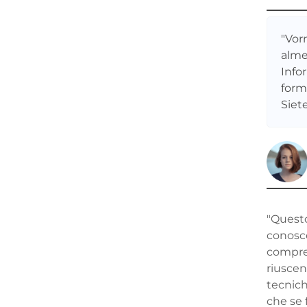
"Vor
alme
Info
form
Siete
"Questo
conosc
compren
riuscen
tecnich
che se f