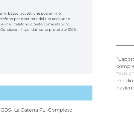
ne" in basso, accetti che potremmo
 telefono per discutere del tuo account e
e e-mail, telefono o testo come stabilito
 Condizioni. I tuoi dati sono protetti al 100%
"L’app
compre
tecnich
meglio 
pazienti
GDS- La Catena PL -Completo