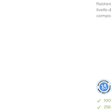
fisioter
livello
compor
100
256