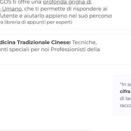
l GDS ti offre una
profonda griglia di
re Umano
, che ti permette di rispondere ai
utente e aiutarlo appieno nel suo percorso
 libreria di appunti per esperti
dicina Tradizionale Cinese:
Tecniche,
ti speciali per noi Professionisti della
"In s
cifr
di la
racc