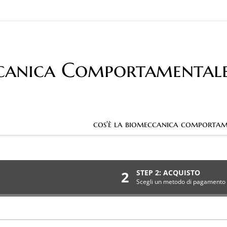
canica Comportamental
cos'è la biomeccanica comportam
2
STEP 2: ACQUISTO
Scegli un metodo di pagamento 