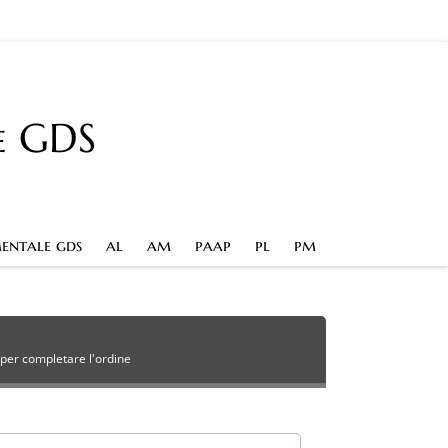
e GDS
entale gds
al
am
paap
pl
pm
per completare l'ordine