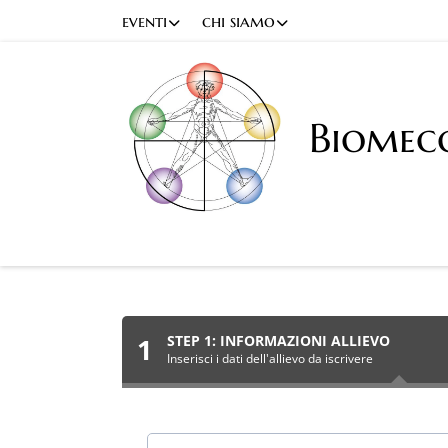
eventi
chi siamo
Biomec
1
STEP 1: INFORMAZIONI ALLIEVO
Inserisci i dati dell'allievo da iscrivere