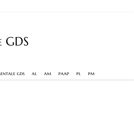
e GDS
entale gds
al
am
paap
pl
pm