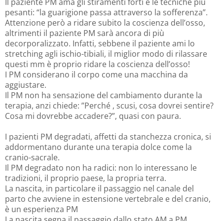
Il paziente PM ama gli stiramenti forti e le tecniche più
pesanti: “la guarigione passa attraverso la sofferenza”.
Attenzione però a ridare subito la coscienza dell’osso,
altrimenti il paziente PM sarà ancora di più
decorporalizzato. Infatti, sebbene il paziente ami lo
stretching agli ischio-tibiali, il miglior modo di rilassare
questi mm è proprio ridare la coscienza dell’osso!
I PM considerano il corpo come una macchina da
aggiustare.
Il PM non ha sensazione del cambiamento durante la
terapia, anzi chiede: ”Perché , scusi, cosa dovrei sentire?
Cosa mi dovrebbe accadere?”, quasi con paura.
I pazienti PM degradati, affetti da stanchezza cronica, si
addormentano durante una terapia dolce come la
cranio-sacrale.
Il PM degradato non ha radici: non lo interessano le
tradizioni, il proprio paese, la propria terra.
La nascita, in particolare il passaggio nel canale del
parto che avviene in estensione vertebrale e del cranio,
è un esperienza PM
La nascita segna il passaggio dallo stato AM a PM.