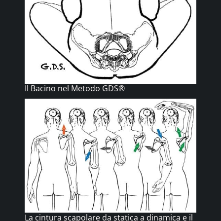
Il Bacino nel Metodo GDS®
La cintura scapolare da statica a dinamica e il