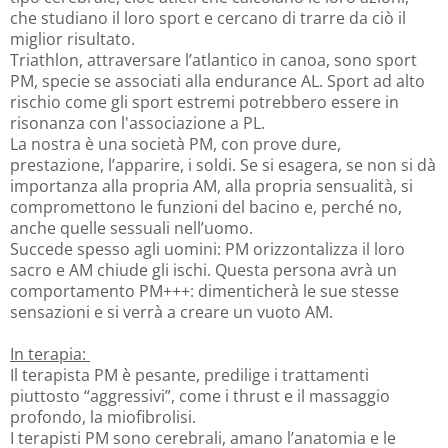
che studiano il loro sport e cercano di trarre da ciò il
miglior risultato.
Triathlon, attraversare l’atlantico in canoa, sono sport
PM, specie se associati alla endurance AL. Sport ad alto
rischio come gli sport estremi potrebbero essere in
risonanza con l'associazione a PL.
La nostra è una società PM, con prove dure,
prestazione, l’apparire, i soldi. Se si esagera, se non si dà
importanza alla propria AM, alla propria sensualità, si
compromettono le funzioni del bacino e, perché no,
anche quelle sessuali nell’uomo.
Succede spesso agli uomini: PM orizzontalizza il loro
sacro e AM chiude gli ischi. Questa persona avrà un
comportamento PM+++: dimenticherà le sue stesse
sensazioni e si verrà a creare un vuoto AM.
In terapia:
Il terapista PM è pesante, predilige i trattamenti
piuttosto “aggressivi”, come i thrust e il massaggio
profondo, la miofibrolisi.
I terapisti PM sono cerebrali, amano l’anatomia e le