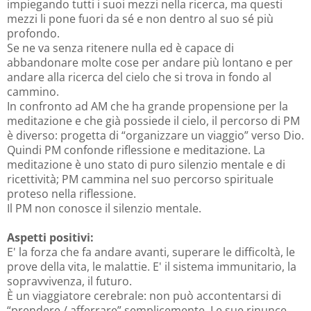
impiegando tutti i suoi mezzi nella ricerca, ma questi
mezzi li pone fuori da sé e non dentro al suo sé più
profondo.
Se ne va senza ritenere nulla ed è capace di
abbandonare molte cose per andare più lontano e per
andare alla ricerca del cielo che si trova in fondo al
cammino.
In confronto ad AM che ha grande propensione per la
meditazione e che già possiede il cielo, il percorso di PM
è diverso: progetta di “organizzare un viaggio” verso Dio.
Quindi PM confonde riflessione e meditazione. La
meditazione è uno stato di puro silenzio mentale e di
ricettività; PM cammina nel suo percorso spirituale
proteso nella riflessione.
Il PM non conosce il silenzio mentale.
Aspetti positivi:
E' la forza che fa andare avanti, superare le difficoltà, le
prove della vita, le malattie. E' il sistema immunitario, la
sopravvivenza, il futuro.
È un viaggiatore cerebrale: non può accontentarsi di
“prendere / afferrare” semplicemente. Le sue rinunce