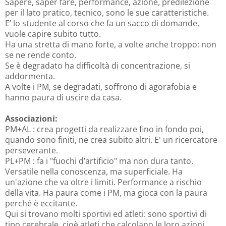
Sapere, saper fare, performance, azione, predilezione
per il lato pratico, tecnico, sono le sue caratteristiche.
E’ lo studente al corso che fa un sacco di domande,
vuole capire subito tutto.
Ha una stretta di mano forte, a volte anche troppo: non
se ne rende conto.
Se è degradato ha difficoltà di concentrazione, si
addormenta.
A volte i PM, se degradati, soffrono di agorafobia e
hanno paura di uscire da casa.
Associazioni:
PM+AL : crea progetti da realizzare fino in fondo poi,
quando sono finiti, ne crea subito altri. E' un ricercatore
perseverante.
PL+PM : fa i "fuochi d’artificio" ma non dura tanto.
Versatile nella conoscenza, ma superficiale. Ha
un'azione che va oltre i limiti. Performance a rischio
della vita. Ha paura come i PM, ma gioca con la paura
perché è eccitante.
Qui si trovano molti sportivi ed atleti: sono sportivi di
tipo cerebrale, cioè atleti che calcolano le loro azioni,