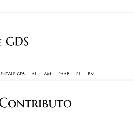
e GDS
entale gds
al
am
paap
pl
pm
 Contributo