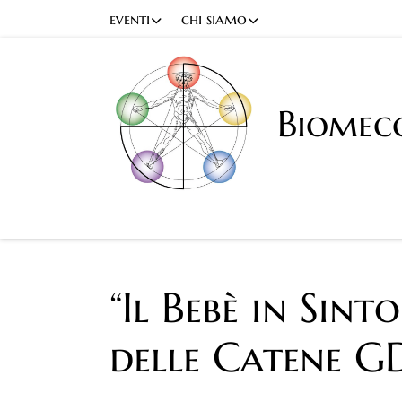
eventi
chi siamo
Biomec
“Il Bebè in Si
delle Catene GD