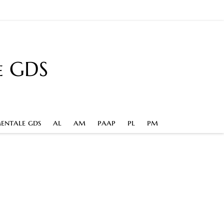
e GDS
entale gds
al
am
paap
pl
pm