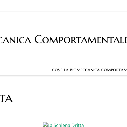
canica Comportamental
cos'è la biomeccanica comportam
tta