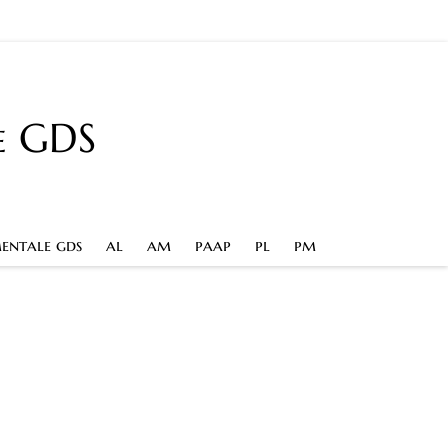
e GDS
entale gds
al
am
paap
pl
pm