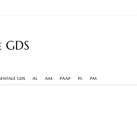
e GDS
entale gds
al
am
paap
pl
pm